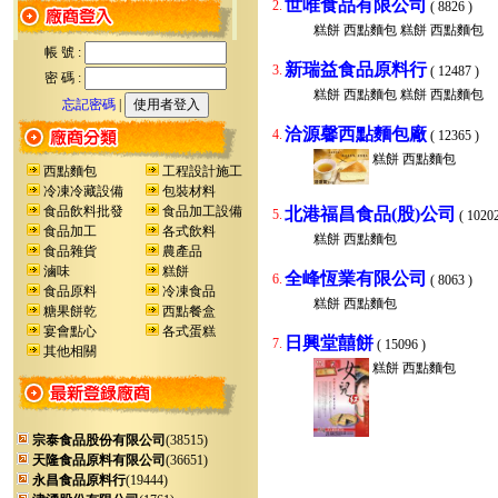
世唯食品有限公司
2.
( 8826 )
糕餅 西點麵包 糕餅 西點麵包
帳 號 :
新瑞益食品原料行
3.
( 12487 )
密 碼 :
糕餅 西點麵包 糕餅 西點麵包
忘記密碼
|
洽源馨西點麵包廠
4.
( 12365 )
糕餅 西點麵包
西點麵包
工程設計施工
冷凍冷藏設備
包裝材料
食品飲料批發
食品加工設備
北港福昌食品(股)公司
5.
( 10202
食品加工
各式飲料
糕餅 西點麵包
食品雜貨
農產品
滷味
糕餅
全峰恆業有限公司
6.
( 8063 )
食品原料
冷凍食品
糕餅 西點麵包
糖果餅乾
西點餐盒
宴會點心
各式蛋糕
日興堂囍餅
7.
( 15096 )
其他相關
糕餅 西點麵包
宗泰食品股份有限公司
(38515)
天隆食品原料有限公司
(36651)
永昌食品原料行
(19444)