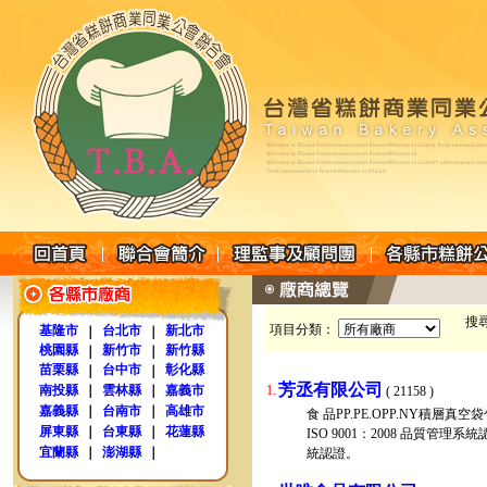
搜
項目分類：
基隆市
台北市
新北市
｜
｜
桃園縣
新竹市
新竹縣
｜
｜
苗栗縣
台中市
彰化縣
｜
｜
芳丞有限公司
南投縣
｜
雲林縣
｜
嘉義市
1.
( 21158 )
嘉義縣
｜
台南市
｜
高雄市
食 品PP.PE.OPP.NY積
屏東縣
｜
台東縣
｜
花蓮縣
ISO 9001：2008 品質管理
宜蘭縣
｜
澎湖縣
｜
統認證。