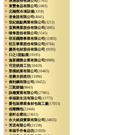
津湧股份有限公司
(1761)
東豐食品有限公司
(1063)
北極熊冷凍設備
(3318)
老食說有限公司
(4041)
世紀糕點興業有限公司
(3213)
直興興業股份有限公司
(5885)
唯隼股份有限公司
(5545)
菲采國際事業有限公司
(11903)
犯五事業股份有限公司
(8784)
慶美包材股份有限公司
(9195)
15之1甜點屋
(19195)
逸富國際企業有限公司
(9989)
可宏烘焙工坊
(10419)
眾橫紙業有限公司
(10465)
老農夫烘焙坊
(11996)
偉利鋼有限公司
(18452)
三凱餅舖
(9643)
詠糧實業有限公司
(27981)
幸福新生活有限公司
(11773)
愛包裝專業食材包裝工廠
(17053)
佳樂麵包
(22444)
皇軒企業社
(23611)
永大紙袋實業有限公司
(24835)
芳丞有限公司
(21158)
幸福手作食品坊
(21920)