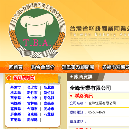
全峰恆業有限公司
基隆市
台北市
新北市
｜
｜
桃園縣
新竹市
新竹縣
｜
｜
▼ 聯絡資訊
苗栗縣
台中市
彰化縣
｜
｜
公司名稱：
全峰恆業有限公司
南投縣
｜
雲林縣
｜
嘉義市
嘉義縣
｜
台南市
｜
高雄市
聯絡電話：
05-5874699
屏東縣
｜
台東縣
｜
花蓮縣
宜蘭縣
｜
澎湖縣
｜
傳真電話：