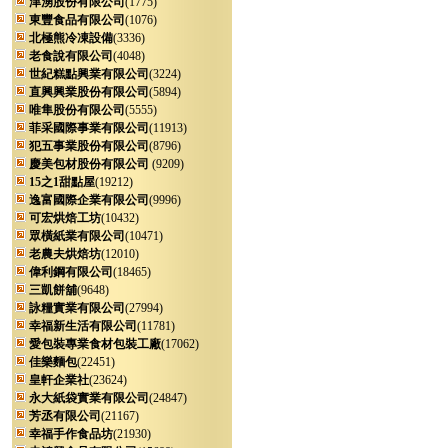
津湧股份有限公司
(1775)
東豐食品有限公司
(1076)
北極熊冷凍設備
(3336)
老食說有限公司
(4048)
世紀糕點興業有限公司
(3224)
直興興業股份有限公司
(5894)
唯隼股份有限公司
(5555)
菲采國際事業有限公司
(11913)
犯五事業股份有限公司
(8796)
慶美包材股份有限公司
(9209)
15之1甜點屋
(19212)
逸富國際企業有限公司
(9996)
可宏烘焙工坊
(10432)
眾橫紙業有限公司
(10471)
老農夫烘焙坊
(12010)
偉利鋼有限公司
(18465)
三凱餅舖
(9648)
詠糧實業有限公司
(27994)
幸福新生活有限公司
(11781)
愛包裝專業食材包裝工廠
(17062)
佳樂麵包
(22451)
皇軒企業社
(23624)
永大紙袋實業有限公司
(24847)
芳丞有限公司
(21167)
幸福手作食品坊
(21930)