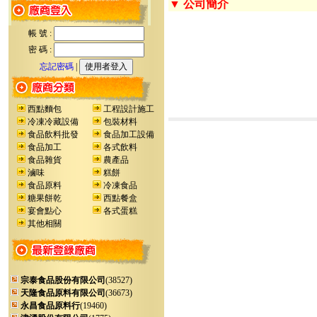
▼ 公司簡介
帳 號 :
密 碼 :
忘記密碼
|
西點麵包
工程設計施工
冷凍冷藏設備
包裝材料
食品飲料批發
食品加工設備
食品加工
各式飲料
食品雜貨
農產品
滷味
糕餅
食品原料
冷凍食品
糖果餅乾
西點餐盒
宴會點心
各式蛋糕
其他相關
宗泰食品股份有限公司
(38527)
天隆食品原料有限公司
(36673)
永昌食品原料行
(19460)