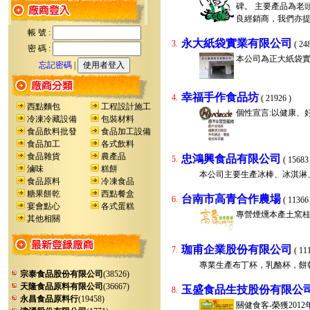
碑。 主要產品為老
良經銷商，我們亦
帳 號 :
永大紙袋實業有限公司
3.
( 24
密 碼 :
本公司為正大紙袋
忘記密碼
|
幸福手作食品坊
4.
( 21926 )
西點麵包
工程設計施工
個性宣言:以健康、
冷凍冷藏設備
包裝材料
食品飲料批發
食品加工設備
食品加工
各式飲料
食品雜貨
農產品
忠鴻興食品有限公司
5.
( 15683 
滷味
糕餅
本公司主要生產冰棒、冰淇淋
食品原料
冷凍食品
糖果餅乾
西點餐盒
台南市高青合作農場
6.
( 11366 
宴會點心
各式蛋糕
專營煙燻本產土窯
其他相關
珈甫企業股份有限公司
7.
( 11
專業生產布丁杯，乳酪杯，餅
宗泰食品股份有限公司
(38526)
天隆食品原料有限公司
(36667)
玉盛食品生技股份有限公
8.
永昌食品原料行
(19458)
關健食客-榮獲201