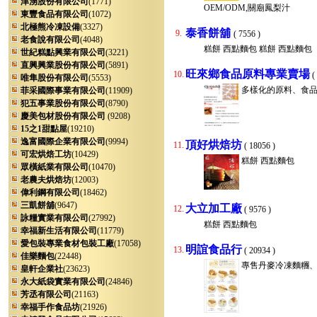
津湧股份有限公司
(1771)
OEM/ODM,關廟鳳梨汁
東豐食品有限公司
(1072)
北極熊冷凍設備
(3327)
泰香餅舖
9.
( 7556 )
老食說有限公司
(4048)
糕餅 西點麵包 糕餅 西點麵包
世紀糕點興業有限公司
(3221)
直興興業股份有限公司
(5891)
旺來鄉食品原料專業賣場
10.
(
唯隼股份有限公司
(5553)
多樣化的原料、食
菲采國際事業有限公司
(11909)
犯五事業股份有限公司
(8790)
慶美包材股份有限公司
(9208)
15之1甜點屋
(19210)
逸富國際企業有限公司
(9994)
頂好烘焙坊
11.
( 18056 )
可宏烘焙工坊
(10429)
糕餅 西點麵包
眾橫紙業有限公司
(10470)
老農夫烘焙坊
(12003)
偉利鋼有限公司
(18462)
三凱餅舖
(9647)
大立加工廠
12.
( 9576 )
詠糧實業有限公司
(27992)
糕餅 西點麵包
幸福新生活有限公司
(11779)
愛包裝專業食材包裝工廠
(17058)
明誼食品行
13.
( 20934 )
佳樂麵包
(22448)
專售丹麥冷凍麵糰
皇軒企業社
(23623)
永大紙袋實業有限公司
(24846)
芳丞有限公司
(21163)
幸福手作食品坊
(21926)