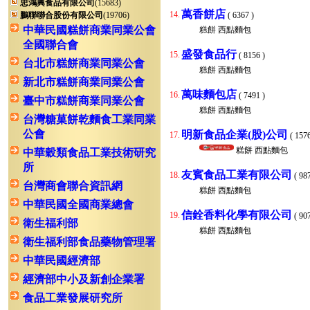
忠鴻興食品有限公司
(15683)
萬香餅店
14.
鵬聯聯合股份有限公司
(19706)
( 6367 )
中華民國糕餅商業同業公會
糕餅 西點麵包
全國聯合會
盛發食品行
15.
( 8156 )
台北市糕餅商業同業公會
糕餅 西點麵包
新北市糕餅商業同業公會
萬味麵包店
16.
( 7491 )
臺中市糕餅商業同業公會
糕餅 西點麵包
台灣糖菓餅乾麵食工業同業
公會
明新食品企業(股)公司
17.
( 1576
糕餅 西點麵包
中華穀類食品工業技術研究
所
友賓食品工業有限公司
18.
( 987
台灣商會聯合資訊網
糕餅 西點麵包
中華民國全國商業總會
信銓香料化學有限公司
19.
( 907
衛生福利部
糕餅 西點麵包
衛生福利部食品藥物管理署
中華民國經濟部
經濟部中小及新創企業署
食品工業發展研究所