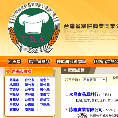
搜
項目分類：
基隆市
台北市
新北市
｜
｜
桃園縣
新竹市
新竹縣
｜
｜
苗栗縣
台中市
彰化縣
｜
｜
永昌食品原料行
南投縣
｜
雲林縣
｜
嘉義市
1.
( 19458 )
嘉義縣
｜
台南市
｜
高雄市
批發, 教學, 蛋糕, 原料, 布丁,
屏東縣
｜
台東縣
｜
花蓮縣
詠糧實業有限公司
宜蘭縣
｜
澎湖縣
｜
2.
( 27992 )
詠糧公司成立於19