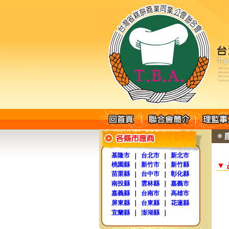
基隆市
台北市
新北市
｜
｜
桃園縣
新竹市
新竹縣
▼
｜
｜
苗栗縣
台中市
彰化縣
｜
｜
南投縣
｜
雲林縣
｜
嘉義市
嘉義縣
｜
台南市
｜
高雄市
屏東縣
｜
台東縣
｜
花蓮縣
宜蘭縣
｜
澎湖縣
｜