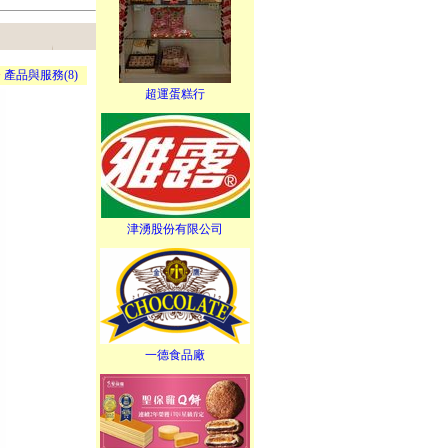
>
產品與服務(8)
超運蛋糕行
津湧股份有限公司
一德食品廠