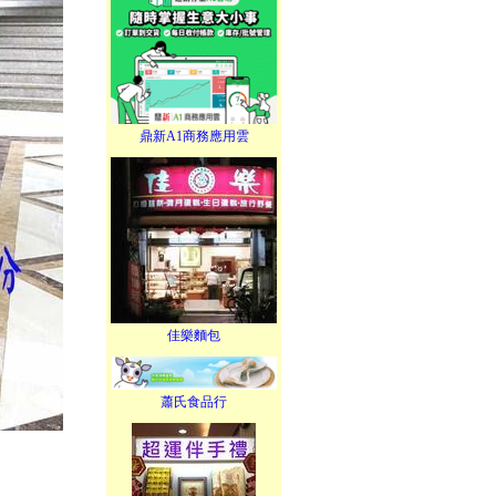
鼎新A1商務應用雲
佳樂麵包
蕭氏食品行