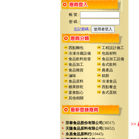
帳 號 :
密 碼 :
忘記密碼
|
西點麵包
工程設計施工
冷凍冷藏設備
包裝材料
食品飲料批發
食品加工設備
食品加工
各式飲料
食品雜貨
農產品
滷味
糕餅
食品原料
冷凍食品
糖果餅乾
西點餐盒
宴會點心
各式蛋糕
其他相關
宗泰食品股份有限公司
(38517)
>>
天隆食品原料有限公司
(36652)
永昌食品原料行
(19445)