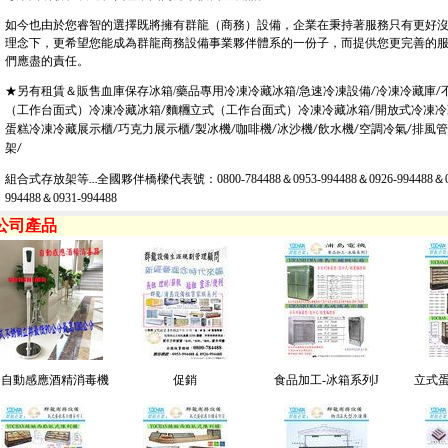
如今也由於您睿智的選擇既將擁有群龍（商務）設備，企業在秉持著服務只有更好
理念下，更希望您能成為群龍商務設備事業夥伴體系的一份子，而提供您更完善的
們應盡的責任。
★另有租賃＆販售血庫保存冰箱/藥品專用冷凍冷藏冰箱/急速冷凍設備
冷凍冷藏庫
/
/
（工作台面式）冷凍冷藏冰箱
麵糰立式（工作台面式）冷凍冷藏冰箱
開放式冷凍冷
/
/
蛋糕冷凍冷藏展示櫃
巧克力展示櫃
製冰機
咖啡機
冰沙機
飲水機
空調冷氣
排風管
/
/
/
/
/
/
/
架
/
組合式存放架等
全國夥伴橋樑代表號：0800-784488＆0953-994488＆0926-994488＆0
…
994488＆0931-994488
 公司產品
島自動感應酒精消毒機
促銷
食品加工-冰箱系列J
立式