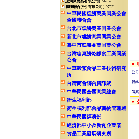
忠鴻興食品有限公司
(15676)
鵬聯聯合股份有限公司
(19702)
中華民國糕餅商業同業公會
全國聯合會
台北市糕餅商業同業公會
新北市糕餅商業同業公會
臺中市糕餅商業同業公會
台灣糖菓餅乾麵食工業同業
公會
▼
中華穀類食品工業技術研究
公司
所
聯絡
台灣商會聯合資訊網
中華民國全國商業總會
傳真
衛生福利部
▼
衛生福利部食品藥物管理署
中華民國經濟部
經濟部中小及新創企業署
食品工業發展研究所