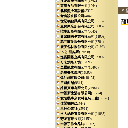
津湧股份有限公司
(1762)
東豐食品有限公司
(1064)
北極熊冷凍設備
(3320)
老食說有限公司
(4042)
龍
世紀糕點興業有限公司
(3215)
直興興業股份有限公司
(5886)
唯隼股份有限公司
(5545)
菲采國際事業有限公司
(11903)
犯五事業股份有限公司
(8784)
慶美包材股份有限公司
(9198)
15之1甜點屋
(19196)
逸富國際企業有限公司
(9989)
可宏烘焙工坊
(10421)
眾橫紙業有限公司
(10466)
老農夫烘焙坊
(11996)
偉利鋼有限公司
(18455)
三凱餅舖
(9644)
詠糧實業有限公司
(27981)
幸福新生活有限公司
(11774)
愛包裝專業食材包裝工廠
(17054)
佳樂麵包
(22444)
皇軒企業社
(23611)
永大紙袋實業有限公司
(24837)
芳丞有限公司
(21159)
幸福手作食品坊
(21922)