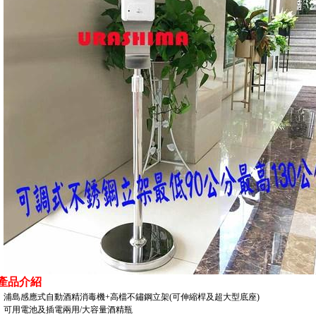
 產品介紹
浦島感應式自動酒精消毒機+高檔不鏽鋼立架(可伸縮桿及超大型底座)
可用電池及插電兩用/大容量酒精瓶