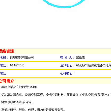
 聯絡資訊
名稱：
龍璽顧問有限公司
聯 絡 人：
梁政隆
電話：
04-8976262
通訊地址：
彰化縣竹塘鄉東陽路二段永
電話：
公司網址：
 公司簡介
群龍企業成立於西元
年
1964
從冷凍冷藏倉儲、冷凍空調工程、冷凍空調材料、商務設備（冷凍/空調/餐飲/飲水
醫療
氣體/儀器
設備等。
(
)
專業於研發、製造、代理，國內外最優良產製品。